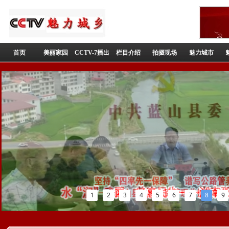
首页
美丽家园
CCTV-7播出
栏目介绍
拍摄现场
魅力城市
1
2
3
4
5
6
7
8
9