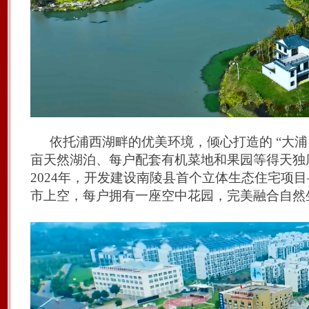
依托浦西湖畔的优美环境，倾心打造的
“大
亩天然湖泊、每户配套有机菜地和果园等得天独
2024年，开发建设南
陵县首个
立体生态
住宅
项目
市上空，
每户
拥有一座空中花
园
，
完美融合
自然