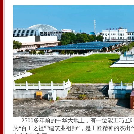
2
5
00多年前的中华大地上，有一
位
能工巧匠
为
“百工之祖”“建筑业祖师”，是工匠精神的杰出