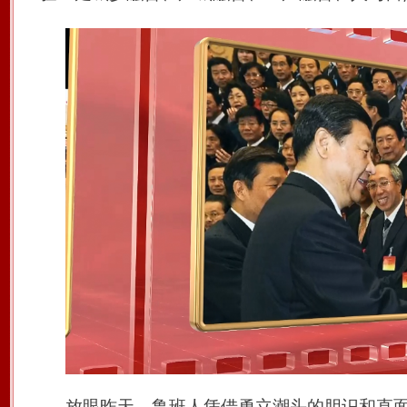
放眼昨天，鲁班人凭借
勇立潮头
的胆识和直