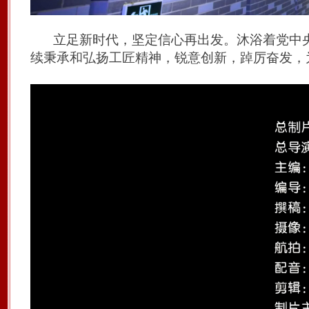
立足
新时代
，坚定信心再出发。沐浴着党中
续秉承和弘扬工匠
精神
，锐意创新，踔厉奋发，