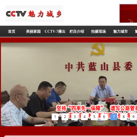
首页
美丽家园
CCTV-7播出
栏目介绍
拍摄现场
魅力城市
1
2
3
4
5
6
7
8
9