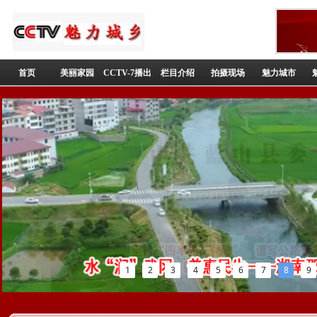
首页
美丽家园
CCTV-7播出
栏目介绍
拍摄现场
魅力城市
1
2
3
4
5
6
7
8
9