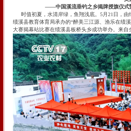
——中国溪流垂钓之乡揭牌授旗仪式暨
时值初夏，水清岸绿，鱼翔浅底。5月21日，
绩溪县教育体育局承办的“醉美三江源、渔乐在绩溪”
大赛揭幕站比赛在绩溪县板桥头乡成功举办。来自全